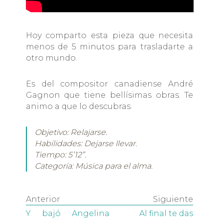
Hoy comparto esta pieza que necesita
menos de 5 minutos para trasladarte a
otro mundo.
Es del compositor canadiense André
Gagnon que tiene bellísimas obras. Te
animo a que lo descubras.
Objetivo: Relajarse.
Habilidades: Dejarse llevar.
Tiempo: 5’12”.
Categoría: Música para el alma.
Anterior
Siguiente
Y bajó Angelina
Al final te das