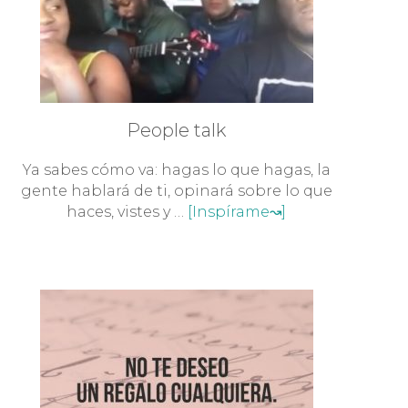
People talk
Ya sabes cómo va: hagas lo que hagas, la
gente hablará de ti, opinará sobre lo que
haces, vistes y …
[Inspírame↝]