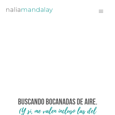
Saltar
Saltar
Saltar
mandalay
a
al
al
la
contenido
pie
navegación
principal
de
principal
página
BUSCANDO BOCANADAS DE AIRE.
(Y sí, me valen incluso las del