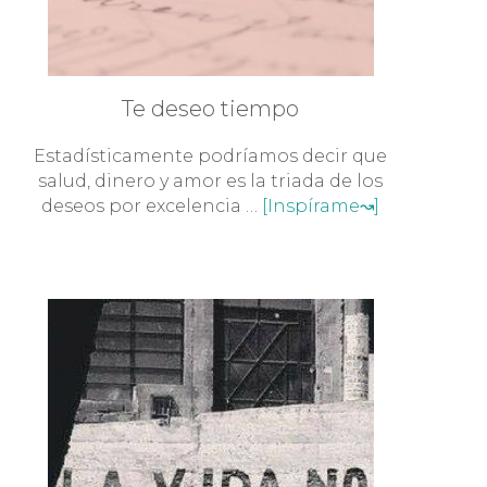
Te deseo tiempo
Estadísticamente podríamos decir que
salud, dinero y amor es la triada de los
deseos por excelencia …
[Inspírame↝]