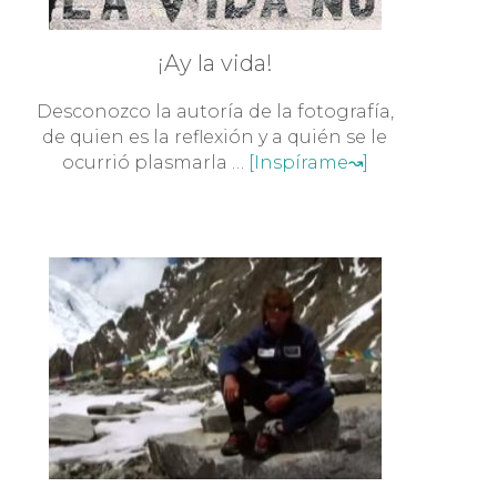
¡Ay la vida!
Desconozco la autoría de la fotografía,
de quien es la reflexión y a quién se le
ocurrió plasmarla …
[Inspírame↝]