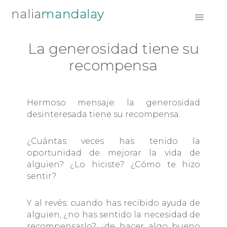
Saltar
Saltar
Saltar
mandalay
a
al
al
la
contenido
pie
navegación
principal
de
La generosidad tiene su
principal
página
recompensa
Hermoso mensaje: la generosidad
desinteresada tiene su recompensa.
¿Cuántas veces has tenido la
oportunidad de mejorar la vida de
alguien? ¿Lo hiciste? ¿Cómo te hizo
sentir?
Y al revés: cuando has recibido ayuda de
alguien, ¿no has sentido la necesidad de
recompensarlo? ¿de hacer algo bueno