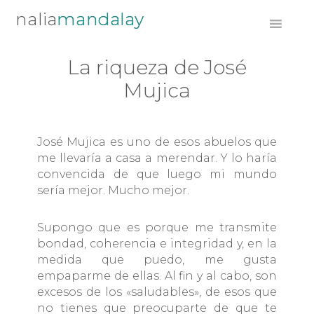
Saltar
Saltar
Saltar
mandalay
a
al
al
la
contenido
pie
navegación
principal
de
La riqueza de José
principal
página
Mujica
José Mujica es uno de esos abuelos que
me llevaría a casa a merendar. Y lo haría
convencida de que luego mi mundo
sería mejor. Mucho mejor.
Supongo que es porque me transmite
bondad, coherencia e integridad y, en la
medida que puedo, me gusta
empaparme de ellas. Al fin y al cabo, son
excesos de los «saludables», de esos que
no tienes que preocuparte de que te