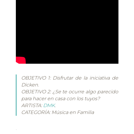
OBJETIVO 1: Disfrutar de la iniciativa de
Dicken.
OBJETIVO 2: ¿Se te ocurre algo parecido
para hacer en casa con los tuyos?
ARTISTA:
DMK
.
CATEGORÍA: Música en Familia
.