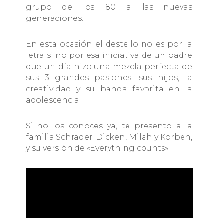
grupo de los 80 a las nuevas
generaciones.
En esta ocasión el destello no es por la
letra si no por esa iniciativa de un padre
que un día hizo una mezcla perfecta de
sus 3 grandes pasiones: sus hijos, la
creatividad y su banda favorita en la
adolescencia.
Si no los conoces ya, te presento a la
familia Schrader: Dicken, Milah y Korben,
y su versión de «Everything counts».