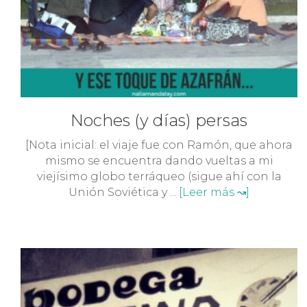
Noches (y días) persas
[Nota inicial: el viaje fue con Ramón, que ahora
mismo se encuentra dando vueltas a mi
viejísimo globo terráqueo (sigue ahí con la
Unión Soviética y ...
[Leer más ↝]