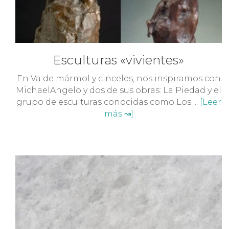
Esculturas «vivientes»
En Va de mármol y cinceles, nos inspiramos con
MichaelAngelo y dos de sus obras: La Piedad y el
grupo de esculturas conocidas como Los ...
[Leer
más ↝]