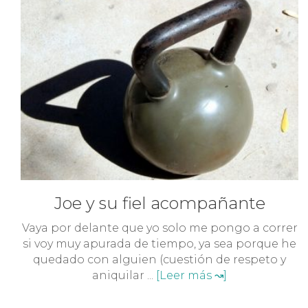
Joe y su fiel acompañante
Vaya por delante que yo solo me pongo a correr
si voy muy apurada de tiempo, ya sea porque he
quedado con alguien (cuestión de respeto y
aniquilar ...
[Leer más ↝]