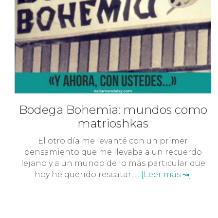
Bodega Bohemia: mundos como
matrioshkas
El otro día me levanté con un primer
pensamiento que me llevaba a un recuerdo
lejano y a un mundo de lo más particular que
hoy he querido rescatar, ...
[Leer más ↝]