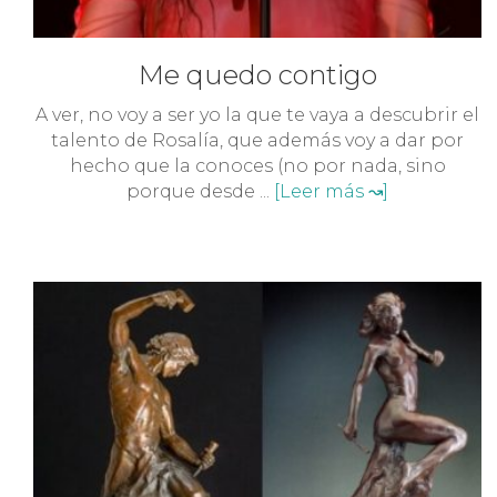
Me quedo contigo
A ver, no voy a ser yo la que te vaya a descubrir el
talento de Rosalía, que además voy a dar por
hecho que la conoces (no por nada, sino
porque desde ...
[Leer más ↝]