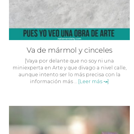
Va de mármol y cinceles
[Vaya por delante que no soy ni una
miniexperta en Arte y que divago a nivel calle,
aunque intento ser lo más precisa con la
información más ...
[Leer más ↝]